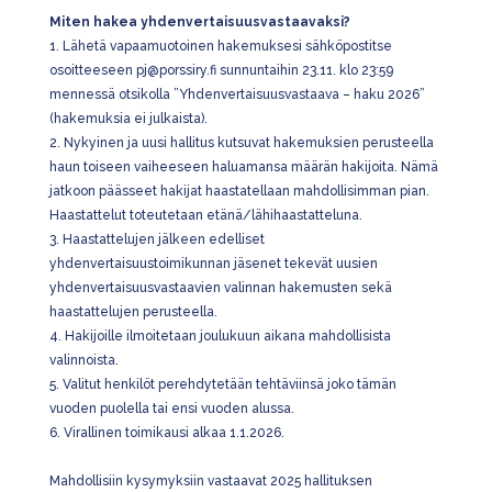
Miten hakea yhdenvertaisuusvastaavaksi?
1. Lähetä vapaamuotoinen hakemuksesi sähköpostitse
osoitteeseen pj@porssiry.fi sunnuntaihin 23.11. klo 23:59
mennessä otsikolla ”Yhdenvertaisuusvastaava – haku 2026”
(hakemuksia ei julkaista).
2. Nykyinen ja uusi hallitus kutsuvat hakemuksien perusteella
haun toiseen vaiheeseen haluamansa määrän hakijoita. Nämä
jatkoon päässeet hakijat haastatellaan mahdollisimman pian.
Haastattelut toteutetaan etänä/lähihaastatteluna.
3. Haastattelujen jälkeen edelliset
yhdenvertaisuustoimikunnan jäsenet tekevät uusien
yhdenvertaisuusvastaavien valinnan hakemusten sekä
haastattelujen perusteella.
4. Hakijoille ilmoitetaan joulukuun aikana mahdollisista
valinnoista.
5. Valitut henkilöt perehdytetään tehtäviinsä joko tämän
vuoden puolella tai ensi vuoden alussa.
6. Virallinen toimikausi alkaa 1.1.2026.
Mahdollisiin kysymyksiin vastaavat 2025 hallituksen