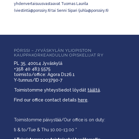
yhdenvertaisuusvastaavat Tuomas Laurila
(viestintä@porssiry.fi) tai Senni Sipari (juhla@porssiry.fi)
PÖRSSI – JYVÄSKYLÄN YLIOPISTON
KAUPPAKORKEAKOULUN OPISKELIJAT RY
PL 35, 40014 Jyväskylä
+358 40 483 5575
toimisto/office: Agora D126.1
Y-tunnus/ID 1003790-7
Toimistomme yhteystiedot löydät
täältä
.
Find our office contact details
here
.
Toimistomme päivystää/Our office is on duty:
ti & to/Tue & Thu 10.00-13.00 *