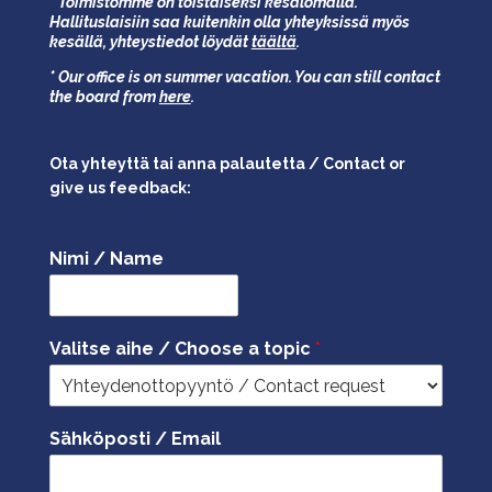
* Toimistomme on toistaiseksi kesälomalla.
Hallituslaisiin saa kuitenkin olla yhteyksissä myös
kesällä,
yhteystiedot löydät
täältä
.
* Our office is on summer vacation. You can still contact
the board from
here
.
Ota yhteyttä tai anna palautetta / Contact or
give us feedback:
Nimi / Name
Valitse aihe / Choose a topic
*
Sähköposti / Email