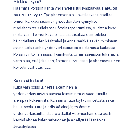
Mistä on kyse?
Haemme Pörssiin kahta yhdenvertaisuusvastaavaa.
Haku on
auki 10.11-23.11.
Työ yhdenvertaisuusvastaavana sisältää
ennen kaikkea jäsenien yhteydenoton kynnyksen
madaltamista erilaisissa Pörssin tapahtumissa, oli sitten kyse
mistä vain. Toimenkuva on laaja ja sisältää esimerkiksi
häirintätilanteiden käsittelyä ja ennaltaehkäisevän toiminnan
suunnittelua sekä yhdenvertaisuuden edistämistä kaikessa
Pörssi ry:n toiminnassa. Toimikunta toimii jäsenistön tukena, ja
varmistaa, että jokaisen jäsenen turvallisuus ja yhdenvertainen
kohtelu ovat etusijalla.
Kuka voi hakea?
Kuka vain pörssiläinen! Hakeminen ja
yhdenvertaisuusvastaavana toimiminen ei vaadi sinulta
aiempaa kokemusta. Kunhan sinulta löytyy innostusta sekä
halua oppia uutta ja edistää ainejärjestömme
yhdenvertaisuutta, olet jo pitkällä! Huomioithan, että pesti
kestää yhden kalenterivuoden ja edellyttää läsnäoloa
Jyväskylässä.