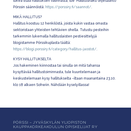
lukea lisää hallituksen valinnasta, lue ’Hallitushaku ohjesääntö’
Pörssin säännöistä:
https://porssiry.fi/saannot/
.
MIKÄ HALLITUS?
Hallitus koostuu 12 henkilöstä, joista kukin vastaa omasta
sektoristaan yhteisten tehtävien ohella. Tutustu pesteihin
tarkemmin lukemalla hallituslaisten pestiesittelyjä
blogistamme Pörssikuplasta täältä:
https://blogi.porssiry.fi/category/hallitus-jaostot/
.
KYSY HALLITUKSELTA
Jos hakeminen kiinnostaa tai sinulla on mitä tahansa
kysyttävää hallitustoiminnasta, tule kuuntelemaan ja
keskustelemaan kysy hallitukselta -iltaan maanantaina 23.10.
klo 18 alkaen Sohwiin. Nähdään kyselyillassa!
PÖRSSI – JYVÄSKYLÄN YLIOPISTON
KAUPPAKORKEAKOULUN OPISKELIJAT RY