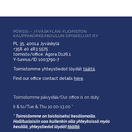
PÖRSSI – JYVÄSKYLÄN YLIOPISTON
KAUPPAKORKEAKOULUN OPISKELIJAT RY
PL 35, 40014 Jyväskylä
+358 40 483 5575
toimisto/office: Agora D126.1
Y-tunnus/ID 1003790-7
Toimistomme yhteystiedot löydät
täältä
.
Find our office contact details
here
.
Toimistomme päivystää/Our office is on duty:
ti & to/Tue & Thu 10.00-13.00 *
* Toimistomme on toistaiseksi kesälomalla.
Hallituslaisiin saa kuitenkin olla yhteyksissä myös
kesällä,
yhteystiedot löydät
täältä
.