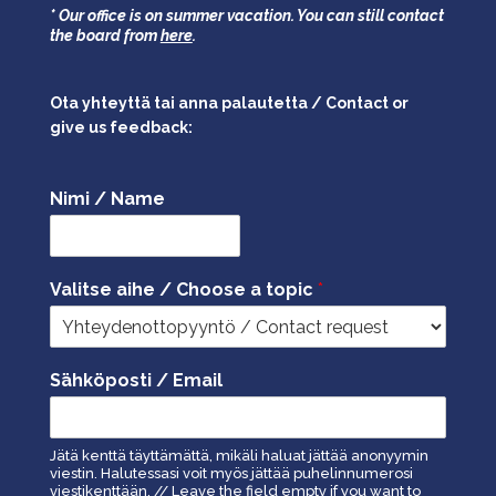
* Our office is on summer vacation. You can still contact
the board from
here
.
Ota yhteyttä tai anna palautetta / Contact or
give us feedback:
Nimi / Name
Valitse aihe / Choose a topic
*
Sähköposti / Email
Jätä kenttä täyttämättä, mikäli haluat jättää anonyymin
viestin. Halutessasi voit myös jättää puhelinnumerosi
viestikenttään. // Leave the field empty if you want to