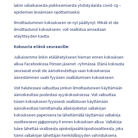
lakiin väliaikaisesta poikkeamisesta yhdistyslaista covid-19 –
epidemian leviämisen rajoittamiseksi.
Ilmoittautuminen kokoukseen on nyt päättynyt. Mikäli et ole
ilmoittautunut kokoukseen, voit osallistua ainoastaan
etäyhteyden kautta.
Kokousta etänä seuraaville:
Julkaisemme linkin etälähetykseen hieman ennen kokouksen
alkua Facebookissa Pörssin jäsenet -ryhmässä. Etänä kokousta
seuraavat eivät ole äänioikeutettuja vaan kokouksessa
äänestäminen vaatii fyysisen osallistumisen kokoukseen.
Voit halutessasi valtuuttaa jonkun ilmoittautuneen käyttämään
äänioikeuttasi puolestasi syyskokouksessa. Voit valtuuttaa
toisen kokoukseen fyysisesti osallistuvan käyttämään
äänioikeuttasi toimittamalla allekirjoitetun valtakirjan
kokoukseen paperisena tai lähettämällä täyttämäsi valtakirja
osoitteeseen
pj@porssiry.fi
ennen kokouksen alkua. Valtakirja
tulee lähettää virallisesta opiskelijasähköpostiosoitteesta, joka
toimii valtakirjan lähettäjän henkilöllisyyden vahvistuksena.