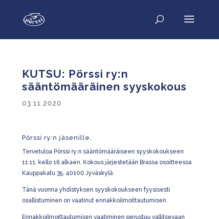
KUTSU: Pörssi ry:n
sääntömääräinen syyskokous
03.11.2020
Pörssi ry:n jäsenille,
Tervetuloa Pörssi ry:n sääntömääräiseen syyskokoukseen
11.11. kello 16 alkaen. Kokous järjestetään Brassa osoitteessa
Kauppakatu 35, 40100 Jyväskylä.
Tänä vuonna yhdistyksen syyskokoukseen fyysisesti
osallistuminen on vaatinut ennakkoilmoittautumisen.
Ennakkoilmoittautumisen vaatiminen perustuu vallitsevaan