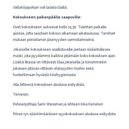
Valtakirjapohjan voit ladata täältä.
Kokoukseen paikanpäälle saapuville:
Ovet kokoukseen aukeavat kello 15.30. Tulethan paikalle
ajoissa, jotta saadaan kokous alkamaan aikataulussa. Tarvitset
mukaan pörssitarran jäsenyyden varmistamiseksi.
Jokaiselle kokoukseen osallistuvalle jaetaan sisääntullessa
maski, jota pyydämme kaikkia pitämään koko kokouksen ajan.
Lisäksi Brassa on riittävästi tilaa jokaiselle ja toivommekin
jokaisen pitävän riittävän etäisyyden muihin sekä
huolehtimaan hyvästä käsihygieniasta.
Alla liitteenä kokouksen alustava esityslista.
Terveisin,
Puheenjohtaja Sami Wessman ja sihteeri Inka Kervinen
Pörssi ryn sääntömääräisen syyskokouksen alustava esityslista