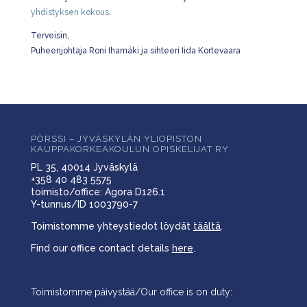
yhdistyksen kokous
.
Terveisin,
Puheenjohtaja Roni Ihamäki ja sihteeri Iida Kortevaara
PÖRSSI – JYVÄSKYLÄN YLIOPISTON
KAUPPAKORKEAKOULUN OPISKELIJAT RY
PL 35, 40014 Jyväskylä
+358 40 483 5575
toimisto/office: Agora D126.1
Y-tunnus/ID 1003790-7
Toimistomme yhteystiedot löydät
täältä
.
Find our office contact details
here
.
Toimistomme päivystää/Our office is on duty: