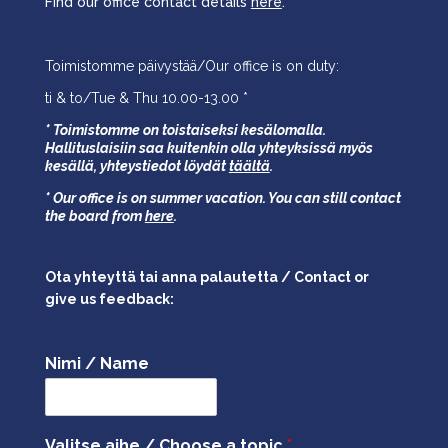
Find our office contact details
here
.
Toimistomme päivystää/Our office is on duty:
ti & to/Tue & Thu 10.00-13.00 *
* Toimistomme on toistaiseksi kesälomalla.
Hallituslaisiin saa kuitenkin olla yhteyksissä myös
kesällä,
yhteystiedot löydät
täältä
.
* Our office is on summer vacation. You can still contact
the board from
here
.
Ota yhteyttä tai anna palautetta / Contact or
give us feedback:
Nimi / Name
Valitse aihe / Choose a topic
*