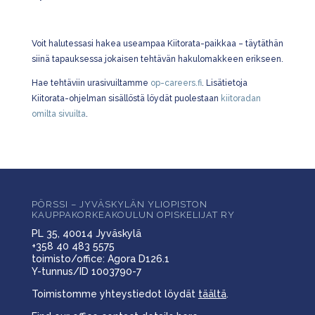
Voit halutessasi hakea useampaa Kiitorata-paikkaa – täytäthän
siinä tapauksessa jokaisen tehtävän hakulomakkeen erikseen.
Hae tehtäviin urasivuiltamme
op-careers.fi
. Lisätietoja
Kiitorata-ohjelman sisällöstä löydät puolestaan
kiitoradan
omilta sivuilta
.
PÖRSSI – JYVÄSKYLÄN YLIOPISTON
KAUPPAKORKEAKOULUN OPISKELIJAT RY
PL 35, 40014 Jyväskylä
+358 40 483 5575
toimisto/office: Agora D126.1
Y-tunnus/ID 1003790-7
Toimistomme yhteystiedot löydät
täältä
.