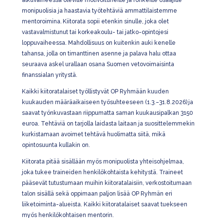
alkuvaiheessa oleville motivoituneille ja rohkeille osaajille
monipuolisia ja haastavia työtehtäviä ammattilaistemme
mentoroimina. Kiitorata sopii etenkin sinulle, joka olet
vastavalmistunut tai korkeakoulu- tai jatko-opintojesi
loppuvaiheessa. Mahdollisuus on kuitenkin auki kenelle
tahansa, jolla on timanttinen asenne ja palava halu ottaa
seuraava askel urallaan osana Suomen vetovoimaisinta
finanssialan yritystä.
Kaikki kiitoratalaiset työllistyvät OP Ryhmään kuuden
kuukauden määräaikaiseen työsuhteeseen (1.3.–31.8.2026) ja
saavat työnkuvastaan riippumatta saman kuukausipalkan 3150
euroa. Tehtäviä on tarjolla laidasta laitaan ja suosittelemmekin
kurkistamaan avoimet tehtävä huolimatta siitä, mikä
opintosuunta kullakin on.
Kiitorata pitää sisällään myös monipuolista yhteisohjelmaa,
joka tukee traineiden henkilökohtaista kehitystä. Traineet
pääsevät tutustumaan muihin kiitoratalaisiin, verkostoitumaan
talon sisällä sekä oppimaan paljon lisää OP Ryhmän eri
liiketoiminta-alueista. Kaikki kiitoratalaiset saavat tuekseen
myös henkilökohtaisen mentorin.