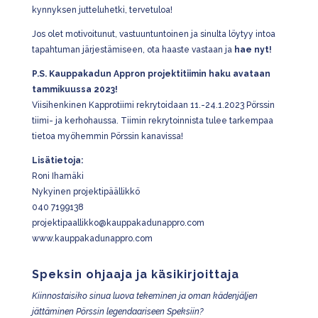
kynnyksen jutteluhetki, tervetuloa!
Jos olet motivoitunut, vastuuntuntoinen ja sinulta löytyy intoa
tapahtuman järjestämiseen, ota haaste vastaan ja
hae nyt!
P.S. Kauppakadun Appron projektitiimin haku avataan
tammikuussa 2023!
Viisihenkinen Kapprotiimi rekrytoidaan 11.-24.1.2023 Pörssin
tiimi- ja kerhohaussa. Tiimin rekrytoinnista tulee tarkempaa
tietoa myöhemmin Pörssin kanavissa!
Lisätietoja:
Roni Ihamäki
Nykyinen projektipäällikkö
040 7199138
projektipaallikko@kauppakadunappro.com
www.kauppakadunappro.com
Speksin ohjaaja ja käsikirjoittaja
Kiinnostaisiko sinua luova tekeminen ja oman kädenjäljen
jättäminen Pörssin legendaariseen Speksiin?