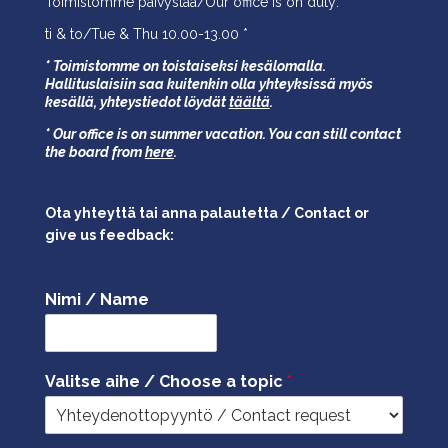
Toimistomme päivystää/Our office is on duty:
ti & to/Tue & Thu 10.00-13.00 *
* Toimistomme on toistaiseksi kesälomalla.
Hallituslaisiin saa kuitenkin olla yhteyksissä myös
kesällä,
yhteystiedot löydät
täältä
.
* Our office is on summer vacation. You can still contact
the board from
here
.
Ota yhteyttä tai anna palautetta / Contact or
give us feedback:
Nimi / Name
Valitse aihe / Choose a topic
*