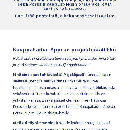
sekä Pörssin vappuspeksin ohjaajaksi ovat
auki 15.-28.11.2022.
Lue lisää pesteistä ja hakuprosesseista alta!
Kauppakadun Appron projektipäällikkö
Haluaisitko sinä olla järjestämässä Jyväskylän huikeimpia bileitä
ja yhtä Suomen suurinta opiskelijatapahtumaa?
Mitä sinä saat tehtävästä?
Projektipäällikkönä sinulla on
ainutlaatuinen tilaisuus kartuttaa kokemusta suuren
tapahtuman järjestämisestä, tiiminveto- ja neuvottelutaidoista
sekä verkostoitua niin paikallisten kuin valtakunnallisten
yritysten kanssa. Lisäksi pääset olemaan merkittävä osa
Pörssin liiketoimintaa sekä edustamaan Kauppakadun Approa
Pörssille ja muillekin sidosryhmille.
Mitä edellytämme sinulta?
Edellytämme hakijalta hyviä
ryhmätyötaitoja ja organisointikykyä. Vastaat tiimin työstä,