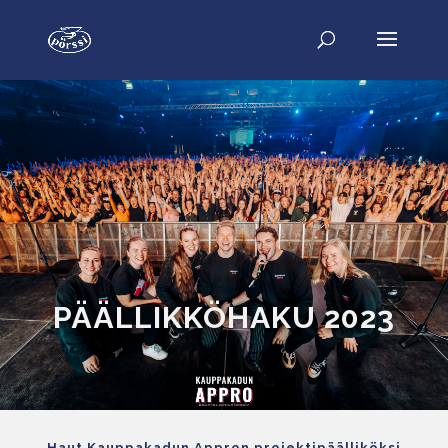
PÄÄLLIKKÖHAKU 2023
Haut Kauppakadun Appron projektipäälliköksi