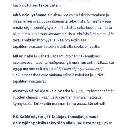
käsikirjoituksen tekoa varten.
Mitä edellytämme sinulta?
Speksin käsikirjoittaminen ja
ohjaaminen ovat luovaa itsenäistä tekemistä. On siis tärkeää
omata organisointikykyä, kirjoitustaitoa sekä luovuutta, mutta
aikaisempi kokemus vastaavanlaisista tehtävistä ei ole millään
tavalla välttämättömyys! Tukea projektiin saa
tapahtumavastaavilta sekä edellisiltä speksiohjaajilta.
Miten hakea?
Lähetä vapaamuotoinen hakemuksesi
osoitteeseen tapahtuma@porssiry.fi
maanantaihin 28.11. klo
23:59 mennessä
otsikolla ”
Speksin ohjaajan haku 2023
”.
Hakuprosessissa ovat mukana Pörssin nykyiset ja uudet
tapahtumavastaavat.
Kysymyksiä tai ajatuksia pestistä?
Tule juttelemaan tämän
vuoden ohjaajan, Rasmus Alasentien, kanssa matalalla
kynnyksellä
Selkkariin maanantaina 21.11. klo 16-18
!
P.S. Kaikki näyttelijät, laulajat, tanssijat ja muut
esiintyjät Speksiin rekrytään alkuvuodesta 2023
– pysy