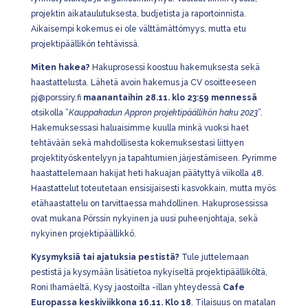
projektin aikataulutuksesta, budjetista ja raportoinnista.
Aikaisempi kokemus ei ole välttämättömyys, mutta etu
projektipäällikön tehtävissä.
Miten hakea?
Hakuprosessi koostuu hakemuksesta sekä
haastattelusta. Lähetä avoin hakemus ja CV osoitteeseen
pj@porssiry.fi
maanantaihin 28.11. klo 23:59 mennessä
otsikolla ”
Kauppakadun Appron p
rojektipäällikön haku 2023
”.
Hakemuksessasi haluaisimme kuulla minkä vuoksi haet
tehtävään sekä mahdollisesta kokemuksestasi liittyen
projektityöskentelyyn ja tapahtumien järjestämiseen. Pyrimme
haastattelemaan hakijat heti hakuajan päätyttyä viikolla 48.
Haastattelut toteutetaan ensisijaisesti kasvokkain, mutta myös
etähaastattelu on tarvittaessa mahdollinen. Hakuprosessissa
ovat mukana Pörssin nykyinen ja uusi puheenjohtaja, sekä
nykyinen projektipäällikkö.
Kysymyksiä tai ajatuksia pestistä?
Tule juttelemaan
pestistä ja kysymään lisätietoa nykyiseltä projektipäälliköltä,
Roni Ihamäeltä, Kysy jaostoilta -illan yhteydessä
Cafe
Europassa keskiviikkona 16.11. Klo 18
. Tilaisuus on matalan