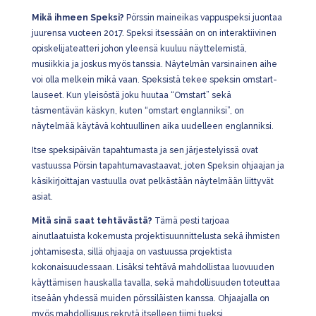
Mikä ihmeen Speksi?
Pörssin maineikas vappuspeksi juontaa
juurensa vuoteen 2017. Speksi itsessään on
on interaktiivinen
opiskelijateatteri johon yleensä kuuluu näyttelemistä,
musiikkia ja joskus myös tanssia. Näytelmän varsinainen aihe
voi olla melkein mikä vaan. Speksistä tekee speksin omstart-
lauseet. Kun yleisöstä joku huutaa “Omstart” sekä
täsmentävän käskyn, kuten “omstart englanniksi”, on
näytelmää käytävä kohtuullinen aika uudelleen englanniksi.
Itse speksipäivän tapahtumasta ja sen järjestelyissä ovat
vastuussa Pörsin tapahtumavastaavat, joten Speksin ohjaajan ja
käsikirjoittajan vastuulla ovat pelkästään näytelmään liittyvät
asiat.
Mitä sinä saat tehtävästä?
Tämä pesti tarjoaa
ainutlaatuista kokemusta projektisuunnittelusta sekä ihmisten
johtamisesta, sillä ohjaaja on vastuussa projektista
kokonaisuudessaan. Lisäksi tehtävä mahdollistaa luovuuden
käyttämisen hauskalla tavalla, sekä mahdollisuuden toteuttaa
itseään yhdessä muiden pörssiläisten kanssa. Ohjaajalla on
myös mahdollisuus rekrytä itselleen tiimi tueksi