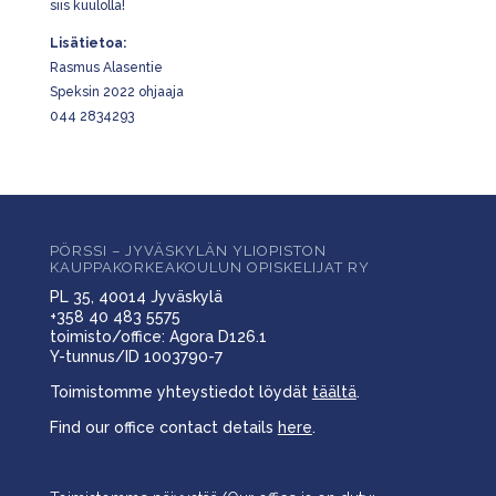
siis kuulolla!
Lisätietoa:
Rasmus Alasentie
Speksin 2022 ohjaaja
044 2834293
PÖRSSI – JYVÄSKYLÄN YLIOPISTON
KAUPPAKORKEAKOULUN OPISKELIJAT RY
PL 35, 40014 Jyväskylä
+358 40 483 5575
toimisto/office: Agora D126.1
Y-tunnus/ID 1003790-7
Toimistomme yhteystiedot löydät
täältä
.
Find our office contact details
here
.