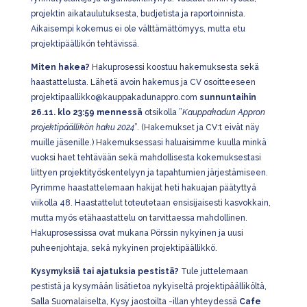
projektin aikataulutuksesta, budjetista ja raportoinnista.
Aikaisempi kokemus ei ole välttämättömyys, mutta etu
projektipäällikön tehtävissä.
Miten hakea?
Hakuprosessi koostuu hakemuksesta sekä
haastattelusta. Lähetä avoin hakemus ja CV osoitteeseen
projektipaallikko@kauppakadunappro.com
sunnuntaihin
26.11. klo 23:59 mennessä
otsikolla ”
Kauppakadun Appron
p
rojektipäällikön haku 2024
”. (Hakemukset ja CV:t eivät näy
muille jäsenille.) Hakemuksessasi haluaisimme kuulla minkä
vuoksi haet tehtävään sekä mahdollisesta kokemuksestasi
liittyen projektityöskentelyyn ja tapahtumien järjestämiseen.
Pyrimme haastattelemaan hakijat heti hakuajan päätyttyä
viikolla 48. Haastattelut toteutetaan ensisijaisesti kasvokkain,
mutta myös etähaastattelu on tarvittaessa mahdollinen.
Hakuprosessissa ovat mukana Pörssin nykyinen ja uusi
puheenjohtaja, sekä nykyinen projektipäällikkö.
Kysymyksiä tai ajatuksia pestistä?
Tule juttelemaan
pestistä ja kysymään lisätietoa nykyiseltä projektipäälliköltä,
Salla Suomalaiselta, Kysy jaostoilta -illan yhteydessä
Cafe