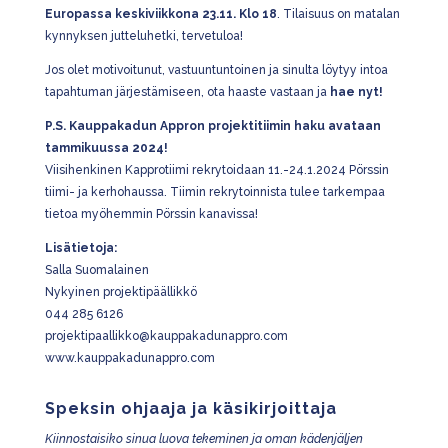
Europassa keskiviikkona 23.11. Klo 18
. Tilaisuus on matalan
kynnyksen jutteluhetki, tervetuloa!
Jos olet motivoitunut, vastuuntuntoinen ja sinulta löytyy intoa
tapahtuman järjestämiseen, ota haaste vastaan ja
hae nyt!
P.S. Kauppakadun Appron projektitiimin haku avataan
tammikuussa 2024!
Viisihenkinen Kapprotiimi rekrytoidaan 11.-24.1.2024 Pörssin
tiimi- ja kerhohaussa. Tiimin rekrytoinnista tulee tarkempaa
tietoa myöhemmin Pörssin kanavissa!
Lisätietoja:
Salla Suomalainen
Nykyinen projektipäällikkö
044 285 6126
projektipaallikko@kauppakadunappro.com
www.kauppakadunappro.com
Speksin ohjaaja ja käsikirjoittaja
Kiinnostaisiko sinua luova tekeminen ja oman kädenjäljen