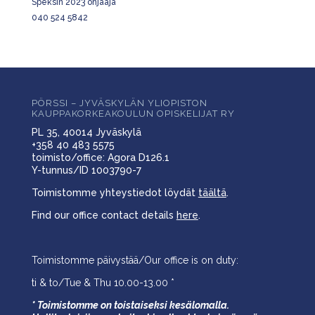
Speksin 2023 ohjaaja
040 524 5842
PÖRSSI – JYVÄSKYLÄN YLIOPISTON
KAUPPAKORKEAKOULUN OPISKELIJAT RY
PL 35, 40014 Jyväskylä
+358 40 483 5575
toimisto/office: Agora D126.1
Y-tunnus/ID 1003790-7
Toimistomme yhteystiedot löydät
täältä
.
Find our office contact details
here
.
Toimistomme päivystää/Our office is on duty:
ti & to/Tue & Thu 10.00-13.00 *
* Toimistomme on toistaiseksi kesälomalla.