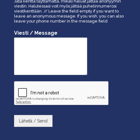
Jätä kenttä täyttämättä, mikäli haluat jättää anonyymin
viestin. Halutessasi voit myös jättää puhelinnumerosi
viestikenttään. // Leave the field empty if you want to
leave an anonymous message. If you wish, you can also
leave your phone number in the message field
Viesti / Message
*
Lähetä / Send