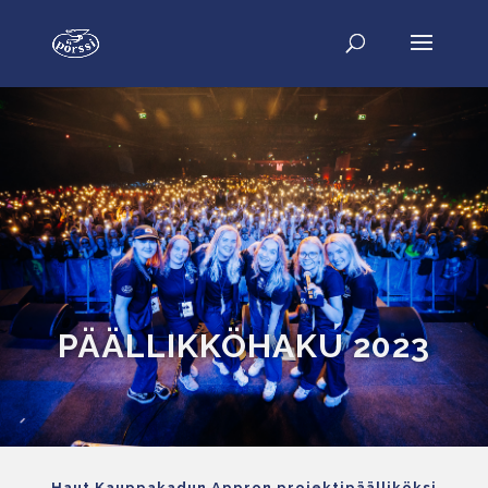
PÄÄLLIKKÖHAKU 2023
Haut Kauppakadun Appron projektipäälliköksi