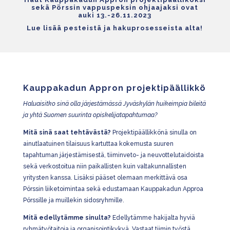
sekä Pörssin vappuspeksin ohjaajaksi ovat
auki 13.-26.11.2023
Lue lisää pesteistä ja hakuprosesseista alta!
Kauppakadun Appron projektipäällikkö
Haluaisitko sinä olla järjestämässä Jyväskylän huikeimpia bileitä
ja yhtä Suomen suurinta opiskelijatapahtumaa?
Mitä sinä saat tehtävästä?
Projektipäällikkönä sinulla on
ainutlaatuinen tilaisuus kartuttaa kokemusta suuren
tapahtuman järjestämisestä, tiiminveto- ja neuvottelutaidoista
sekä verkostoitua niin paikallisten kuin valtakunnallisten
yritysten kanssa. Lisäksi pääset olemaan merkittävä osa
Pörssin liiketoimintaa sekä edustamaan Kauppakadun Approa
Pörssille ja muillekin sidosryhmille.
Mitä edellytämme sinulta?
Edellytämme hakijalta hyviä
ryhmätyötaitoja ja organisointikykyä. Vastaat tiimin työstä,