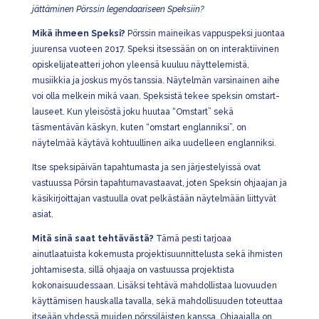
jättäminen Pörssin legendaariseen Speksiin?
Mikä ihmeen Speksi?
Pörssin maineikas vappuspeksi juontaa
juurensa vuoteen 2017. Speksi itsessään on
on interaktiivinen
opiskelijateatteri johon yleensä kuuluu näyttelemistä,
musiikkia ja joskus myös tanssia. Näytelmän varsinainen aihe
voi olla melkein mikä vaan. Speksistä tekee speksin omstart-
lauseet. Kun yleisöstä joku huutaa “Omstart” sekä
täsmentävän käskyn, kuten “omstart englanniksi”, on
näytelmää käytävä kohtuullinen aika uudelleen englanniksi.
Itse speksipäivän tapahtumasta ja sen järjestelyissä ovat
vastuussa Pörsin tapahtumavastaavat, joten Speksin ohjaajan ja
käsikirjoittajan vastuulla ovat pelkästään näytelmään liittyvät
asiat.
Mitä sinä saat tehtävästä?
Tämä pesti tarjoaa
ainutlaatuista kokemusta projektisuunnittelusta sekä ihmisten
johtamisesta, sillä ohjaaja on vastuussa projektista
kokonaisuudessaan. Lisäksi tehtävä mahdollistaa luovuuden
käyttämisen hauskalla tavalla, sekä mahdollisuuden toteuttaa
itseään yhdessä muiden pörssiläisten kanssa. Ohjaajalla on