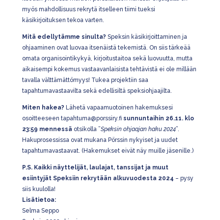
myös mahdollisuus rekrytä itselleen tiimi tueksi
käsikirjoituksen tekoa varten.
Mitä edellytämme sinulta?
Speksin käsikirjoittaminen ja
ohjaaminen ovat luovaa itsenäistä tekemistä. On siis tärkeää
omata organisointikykyä, kirjoitustaitoa sekä luovuutta, mutta
aikaisempi kokemus vastaavanlaisista tehtävistä ei ole millään
tavalla välttämättömyys! Tukea projektiin saa
tapahtumavastaavilta sekä edellisiltä speksiohjaajilta.
Miten hakea?
Lähetä vapaamuotoinen hakemuksesi
osoitteeseen tapahtuma@porssiry.fi
sunnuntaihin 26.11. klo
23:59 mennessä
otsikolla ”
Speksin ohjaajan haku 2024
”.
Hakuprosessissa ovat mukana Pörssin nykyiset ja uudet
tapahtumavastaavat. (Hakemukset eivät näy muille jäsenille.)
P.S. Kaikki näyttelijät, laulajat, tanssijat ja muut
esiintyjät Speksiin rekrytään alkuvuodesta 2024
– pysy
siis kuulolla!
Lisätietoa:
Selma Seppo