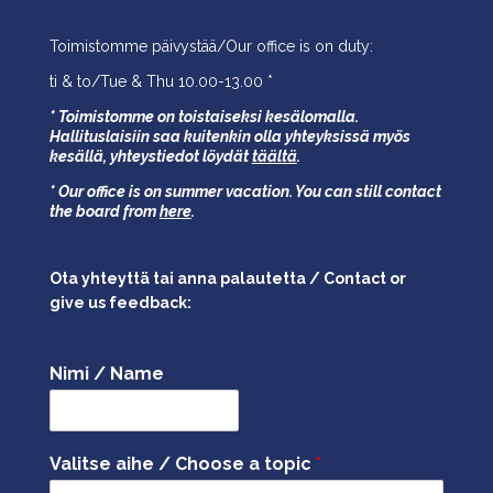
Toimistomme päivystää/Our office is on duty:
ti & to/Tue & Thu 10.00-13.00 *
* Toimistomme on toistaiseksi kesälomalla.
Hallituslaisiin saa kuitenkin olla yhteyksissä myös
kesällä,
yhteystiedot löydät
täältä
.
* Our office is on summer vacation. You can still contact
the board from
here
.
Ota yhteyttä tai anna palautetta / Contact or
give us feedback:
Nimi / Name
Valitse aihe / Choose a topic
*