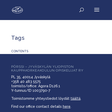
Tags
CONTENTS
PÖRSSI – JYVÄSKYLÄN YLIOPISTON
KAUPPAKORKEAKOULUN OPISKELIJAT RY
PL 35, 40014 Jyväskylä
+358 40 483 5575
toimisto/office: Agora D126.1
Y-tunnus/ID 1003790-7
Toimistomme yhteystiedot löydät
täältä
.
Find our office contact details
here
.