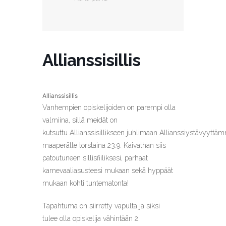
Allianssisillis
Allianssisillis
Vanhempien opiskelijoiden on parempi olla
valmiina, sillä meidät on
kutsuttu
Allianssisillikseen
juhlimaan
Allianssi
ystävyyttä
maaperälle
t
orstaina 23.9
.
Kaivathan siis
patoutuneen sillisfiiliksesi, parhaat
karnevaaliasusteesi mukaan sekä hyppäät
mukaan kohti tuntematonta!
Tapahtuma on siirretty vapulta ja siksi
tulee
olla opiskelija
vähintään 2.