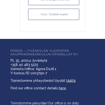
+ iCal / Outlook export
PÖRSSI – JYVÄSKYLÄN YLIOPISTON
KAUPPAKORKEAKOULUN OPISKELIJAT RY
PL 35, 40014 Jyväskylä
+358 40 483 5575
toimisto/office: Agora D126.1
Y-tunnus/ID 1003790-7
Toimistomme yhteystiedot löydät
täältä
.
Find our office contact details
here
.
Toimistomme päivystää/Our office is on duty: