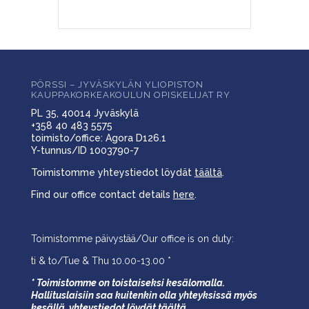
PÖRSSI – JYVÄSKYLÄN YLIOPISTON
KAUPPAKORKEAKOULUN OPISKELIJAT RY
PL 35, 40014 Jyväskylä
+358 40 483 5575
toimisto/office: Agora D126.1
Y-tunnus/ID 1003790-7
Toimistomme yhteystiedot löydät
täältä
.
Find our office contact details
here
.
Toimistomme päivystää/Our office is on duty:
ti & to/Tue & Thu 10.00-13.00 *
* Toimistomme on toistaiseksi kesälomalla.
Hallituslaisiin saa kuitenkin olla yhteyksissä myös
kesällä,
yhteystiedot löydät
täältä
.