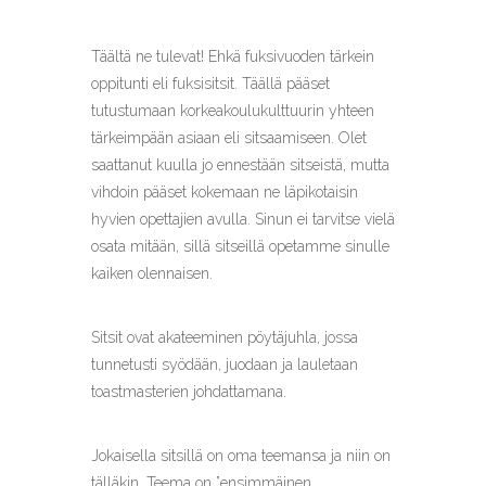
Täältä ne tulevat! Ehkä fuksivuoden tärkein
oppitunti eli fuksisitsit. Täällä pääset
tutustumaan korkeakoulukulttuurin yhteen
tärkeimpään asiaan eli sitsaamiseen. Olet
saattanut kuulla jo ennestään sitseistä, mutta
vihdoin pääset kokemaan ne läpikotaisin
hyvien opettajien avulla. Sinun ei tarvitse vielä
osata mitään, sillä sitseillä opetamme sinulle
kaiken olennaisen.
Sitsit ovat akateeminen pöytäjuhla, jossa
tunnetusti syödään, juodaan ja lauletaan
toastmasterien johdattamana.
Jokaisella sitsillä on oma teemansa ja niin on
tälläkin. Teema on ”ensimmäinen