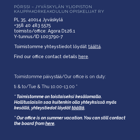
PÖRSSI – JYVÄSKYLÄN YLIOPISTON
KAUPPAKORKEAKOULUN OPISKELIJAT RY
PL 35, 40014 Jyväskylä
+358 40 483 5575
toimisto/office: Agora D126.1
Y-tunnus/ID 1003790-7
Toimistomme yhteystiedot löydät
täältä
.
Find our office contact details
here
.
Toimistomme päivystää/Our office is on duty:
ti & to/Tue & Thu 10.00-13.00 *
* Toimistomme on toistaiseksi kesälomalla.
Hallituslaisiin saa kuitenkin olla yhteyksissä myös
kesällä,
yhteystiedot löydät
täältä
.
* Our office is on summer vacation. You can still contact
the board from
here
.