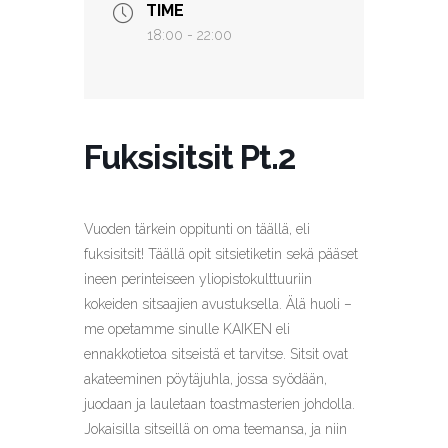
TIME
18:00 - 22:00
Fuksisitsit Pt.2
Vuoden tärkein oppitunti on täällä, eli
fuksisitsit! Täällä opit sitsietiketin sekä pääset
ineen perinteiseen yliopistokulttuuriin
kokeiden sitsaajien avustuksella. Älä huoli –
me opetamme sinulle KAIKEN eli
ennakkotietoa sitseistä et tarvitse. Sitsit ovat
akateeminen pöytäjuhla, jossa syödään,
juodaan ja lauletaan toastmasterien johdolla.
Jokaisilla sitseillä on oma teemansa, ja niin