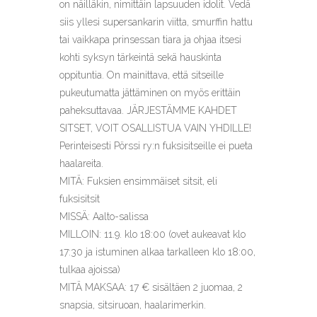
on näilläkin, nimittäin lapsuuden idolit. Vedä
siis yllesi supersankarin viitta, smurffin hattu
tai vaikkapa prinsessan tiara ja ohjaa itsesi
kohti syksyn tärkeintä sekä hauskinta
oppituntia. On mainittava, että sitseille
pukeutumatta jättäminen on myös erittäin
paheksuttavaa. JÄRJESTÄMME KAHDET
SITSET, VOIT OSALLISTUA VAIN YHDILLE!
Perinteisesti Pörssi ry:n fuksisitseille ei pueta
haalareita.
MITÄ: Fuksien ensimmäiset sitsit, eli
fuksisitsit
MISSÄ: Aalto-salissa
MILLOIN: 11.9. klo 18:00 (ovet aukeavat klo
17:30 ja istuminen alkaa tarkalleen klo 18:00,
tulkaa ajoissa)
MITÄ MAKSAA: 17 € sisältäen 2 juomaa, 2
snapsia, sitsiruoan, haalarimerkin.