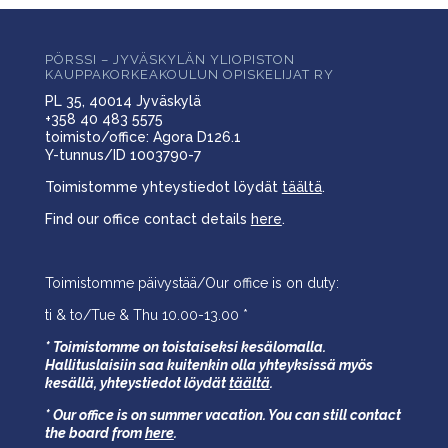
PÖRSSI – JYVÄSKYLÄN YLIOPISTON
KAUPPAKORKEAKOULUN OPISKELIJAT RY
PL 35, 40014 Jyväskylä
+358 40 483 5575
toimisto/office: Agora D126.1
Y-tunnus/ID 1003790-7
Toimistomme yhteystiedot löydät
täältä
.
Find our office contact details
here
.
Toimistomme päivystää/Our office is on duty:
ti & to/Tue & Thu 10.00-13.00 *
* Toimistomme on toistaiseksi kesälomalla.
Hallituslaisiin saa kuitenkin olla yhteyksissä myös
kesällä,
yhteystiedot löydät
täältä
.
* Our office is on summer vacation. You can still contact
the board from
here
.