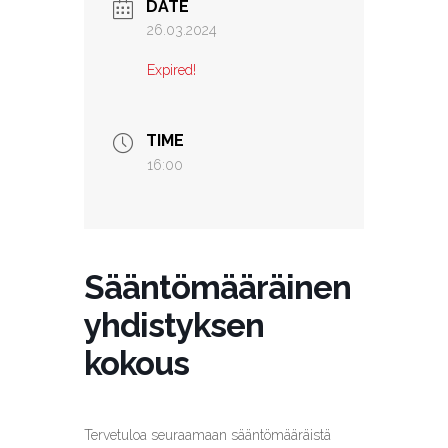
DATE
26.03.2024
Expired!
TIME
16:00
Sääntömääräinen
yhdistyksen
kokous
Tervetuloa seuraamaan sääntömääräistä