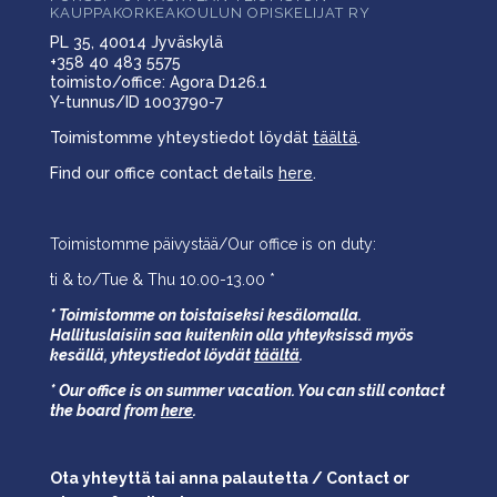
KAUPPAKORKEAKOULUN OPISKELIJAT RY
PL 35, 40014 Jyväskylä
+358 40 483 5575
toimisto/office: Agora D126.1
Y-tunnus/ID 1003790-7
Toimistomme yhteystiedot löydät
täältä
.
Find our office contact details
here
.
Toimistomme päivystää/Our office is on duty:
ti & to/Tue & Thu 10.00-13.00 *
* Toimistomme on toistaiseksi kesälomalla.
Hallituslaisiin saa kuitenkin olla yhteyksissä myös
kesällä,
yhteystiedot löydät
täältä
.
* Our office is on summer vacation. You can still contact
the board from
here
.
Ota yhteyttä tai anna palautetta / Contact or