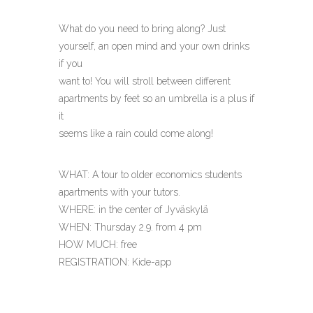
What do you need to bring along? Just
yourself, an open mind and your own drinks
if you
want to! You will stroll between different
apartments by feet so an umbrella is a plus if
it
seems like a rain could come along!
WHAT: A tour to older economics students
apartments with your tutors.
WHERE: in the center of Jyväskylä
WHEN: Thursday 2.9. from 4 pm
HOW MUCH: free
REGISTRATION: Kide-app