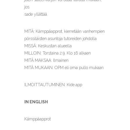
jos
sade yllättää.
MITÄ: Kämppäapprot, kierretään vanhempien
pörssiläisten asuntoja tutoreiden johdolla
MISSÄ: Keskustan alueella
MILLOIN: Torstaina 2.9. Klo 16 alkaen
MITÄ MAKSAA: Ilmainen
MITÄ MUKAAN: OPM eli oma pullo mukaan
ILMOITTAUTUMINEN: Kide.app
IN ENGLISH
Kämppäapprot