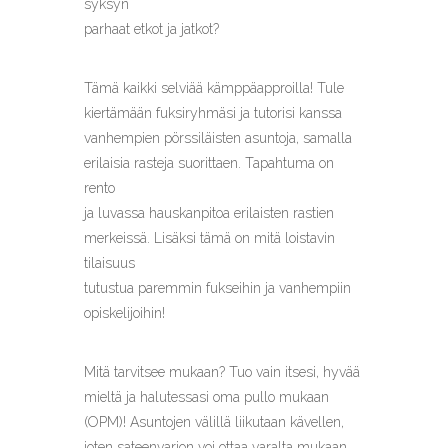
syksyn
parhaat etkot ja jatkot?
Tämä kaikki selviää kämppäapproilla! Tule
kiertämään fuksiryhmäsi ja tutorisi kanssa
vanhempien pörssiläisten asuntoja, samalla
erilaisia rasteja suorittaen. Tapahtuma on
rento
ja luvassa hauskanpitoa erilaisten rastien
merkeissä. Lisäksi tämä on mitä loistavin
tilaisuus
tutustua paremmin fukseihin ja vanhempiin
opiskelijoihin!
Mitä tarvitsee mukaan? Tuo vain itsesi, hyvää
mieltä ja halutessasi oma pullo mukaan
(OPM)! Asuntojen välillä liikutaan kävellen,
joten sateenvarjon voi ottaa varalta mukaan,