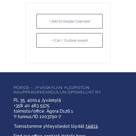
+ Add to Google Calendar
+ iCal / Outlook export
PÖRSSI – JYVÄSKYLÄN YLIOPISTON
KAUPPAKORKEAKOULUN OPISKELIJAT RY
PL 35, 40014 Jyväskylä
+358 40 483 5575
toimisto/office: Agora D126.1
Y-tunnus/ID 1003790-7
Toimistomme yhteystiedot löydät
täältä
.
Find our office contact details
here
.