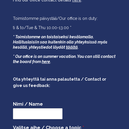
Toimistomme päivystää/Our office is on duty:
ti & to/Tue & Thu 10.00-13.00 *
* Toimistomme on toistaiseksi kesälomalla.
Hallituslaisiin saa kuitenkin olla yhteyksissä myös
kesällä,
yhteystiedot löydät
täältä
.
* Our office is on summer vacation. You can still contact
the board from
here
.
Ota yhteyttä tai anna palautetta / Contact or
give us feedback:
Nimi / Name
Valitse aihe / Choose a topic
*