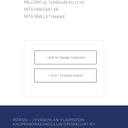
MILLOIN? 25. huhtikuuta klo 17:00
MITÄ MAKSAA? 3€
MITÄ PÄÄLLE? Haalarit
+ Add to Google Calendar
+ iCal / Outlook export
PÖRSSI – JYVÄSKYLÄN YLIOPISTON
KAUPPAKORKEAKOULUN OPISKELIJAT RY