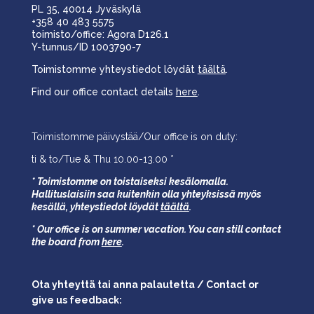
PL 35, 40014 Jyväskylä
+358 40 483 5575
toimisto/office: Agora D126.1
Y-tunnus/ID 1003790-7
Toimistomme yhteystiedot löydät
täältä
.
Find our office contact details
here
.
Toimistomme päivystää/Our office is on duty:
ti & to/Tue & Thu 10.00-13.00 *
* Toimistomme on toistaiseksi kesälomalla.
Hallituslaisiin saa kuitenkin olla yhteyksissä myös
kesällä,
yhteystiedot löydät
täältä
.
* Our office is on summer vacation. You can still contact
the board from
here
.
Ota yhteyttä tai anna palautetta / Contact or
give us feedback: