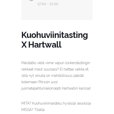
17:00 - 21:00
Kuohuviinitasting
X Hartwall
Maistatko vielä viime vapun lonkerotastingin
raikkaat maut suussasi? Ei haittaa vaikka et,
sillä nyt sinulla on mahdollisuus päästä
kokemaan Pörssin uusi
juomatapahtumakonsepti Hartwallin kanssa!
MITÄ? Kuohuviinimaistelu hyvässä seurassa
MISSÄ? Tilialla