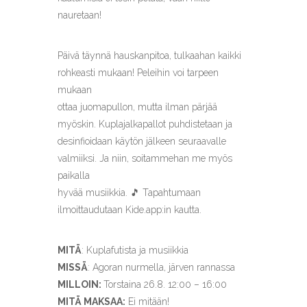
nauretaan!
Päivä täynnä hauskanpitoa, tulkaahan kaikki
rohkeasti mukaan! Peleihin voi tarpeen
mukaan
ottaa juomapullon, mutta ilman pärjää
myöskin. Kuplajalkapallot puhdistetaan ja
desinfioidaan käytön jälkeen seuraavalle
valmiiksi. Ja niin, soitammehan me myös
paikalla
hyvää musiikkia. 🎵 Tapahtumaan
ilmoittaudutaan Kide.app:in kautta.
MITÄ
: Kuplafutista ja musiikkia
MISSÄ
: Agoran nurmella, järven rannassa
MILLOIN:
Torstaina 26.8. 12:00 – 16:00
MITÄ MAKSAA:
Ei mitään!