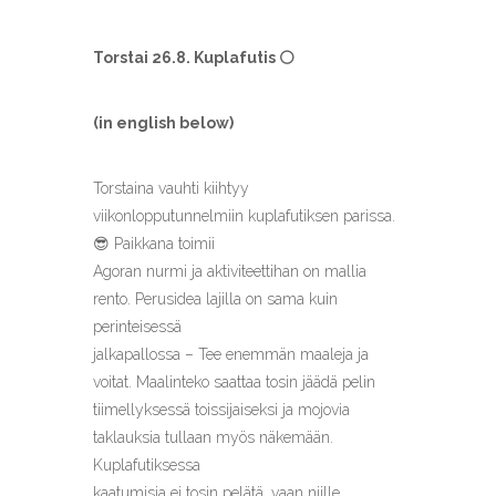
Torstai 26.8. Kuplafutis ⚪️
(in english below)
Torstaina vauhti kiihtyy
viikonlopputunnelmiin kuplafutiksen parissa.
😎 Paikkana toimii
Agoran nurmi ja aktiviteettihan on mallia
rento. Perusidea lajilla on sama kuin
perinteisessä
jalkapallossa – Tee enemmän maaleja ja
voitat. Maalinteko saattaa tosin jäädä pelin
tiimellyksessä toissijaiseksi ja mojovia
taklauksia tullaan myös näkemään.
Kuplafutiksessa
kaatumisia ei tosin pelätä, vaan niille