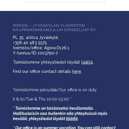
PÖRSSI – JYVÄSKYLÄN YLIOPISTON
KAUPPAKORKEAKOULUN OPISKELIJAT RY
PL 35, 40014 Jyväskylä
+358 40 483 5575
toimisto/office: Agora D126.1
Y-tunnus/ID 1003790-7
Toimistomme yhteystiedot löydät
täältä
.
Find our office contact details
here
.
Toimistomme päivystää/Our office is on duty:
ti & to/Tue & Thu 10.00-13.00 *
* Toimistomme on toistaiseksi kesälomalla.
Hallituslaisiin saa kuitenkin olla yhteyksissä myös
kesällä,
yhteystiedot löydät
täältä
.
* Our office is on summer vacation. You can still contact