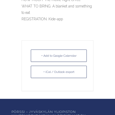
WHAT TO BRING: A blanket and something
to eat
REGISTRATION: Kide-app
+ Add to Google Calendar
+ iCal / Outlook export
PÖRSSI – JYVÄSKYLÄN YLIOPISTON