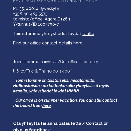
KAUPPAKORKEAKOULUN OPISKELIJAT RY
PL 35, 40014 Jyväskylä
+358 40 483 5575
toimisto/office: Agora D126.1
Y-tunnus/ID 1003790-7
Toimistomme yhteystiedot löydät
täältä
.
Find our office contact details
here
.
Toimistomme päivystää/Our office is on duty:
ti & to/Tue & Thu 10.00-13.00 *
* Toimistomme on toistaiseksi kesälomalla.
Hallituslaisiin saa kuitenkin olla yhteyksissä myös
kesällä,
yhteystiedot löydät
täältä
.
* Our office is on summer vacation. You can still contact
the board from
here
.
Ota yhteyttä tai anna palautetta / Contact or
give us feedback: