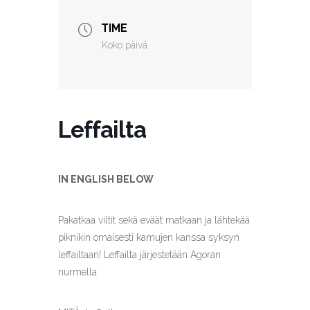
TIME
Koko päivä
Leffailta
IN ENGLISH BELOW
Pakatkaa viltit sekä eväät matkaan ja lähtekää
piknikin omaisesti kamujen kanssa syksyn
leffailtaan! Leffailta järjestetään Agoran
nurmella.