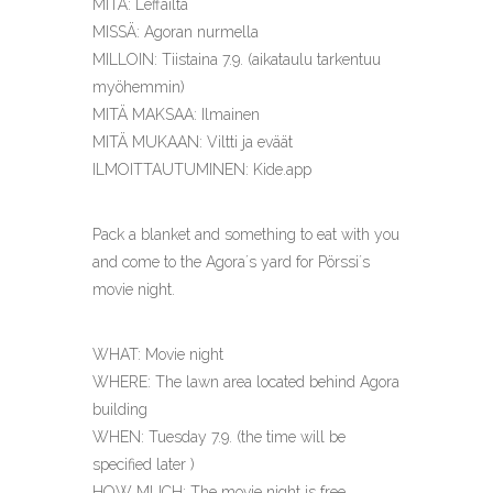
MITÄ: Leffailta
MISSÄ: Agoran nurmella
MILLOIN: Tiistaina 7.9. (aikataulu tarkentuu
myöhemmin)
MITÄ MAKSAA: Ilmainen
MITÄ MUKAAN: Viltti ja eväät
ILMOITTAUTUMINEN: Kide.app
Pack a blanket and something to eat with you
and come to the Agora´s yard for Pörssi´s
movie night.
WHAT: Movie night
WHERE: The lawn area located behind Agora
building
WHEN: Tuesday 7.9. (the time will be
specified later )
HOW MUCH: The movie night is free