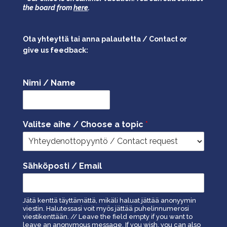
the board from
here
.
Ota yhteyttä tai anna palautetta / Contact or
give us feedback:
Nimi / Name
Valitse aihe / Choose a topic
*
Sähköposti / Email
Jätä kenttä täyttämättä, mikäli haluat jättää anonyymin
viestin. Halutessasi voit myös jättää puhelinnumerosi
viestikenttään. // Leave the field empty if you want to
leave an anonymous message. If you wish, you can also