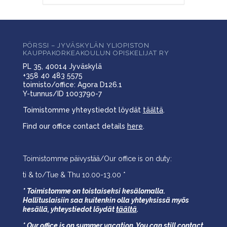
PÖRSSI – JYVÄSKYLÄN YLIOPISTON
KAUPPAKORKEAKOULUN OPISKELIJAT RY
PL 35, 40014 Jyväskylä
+358 40 483 5575
toimisto/office: Agora D126.1
Y-tunnus/ID 1003790-7
Toimistomme yhteystiedot löydät
täältä
.
Find our office contact details
here
.
Toimistomme päivystää/Our office is on duty:
ti & to/Tue & Thu 10.00-13.00 *
* Toimistomme on toistaiseksi kesälomalla.
Hallituslaisiin saa kuitenkin olla yhteyksissä myös
kesällä,
yhteystiedot löydät
täältä
.
* Our office is on summer vacation. You can still contact