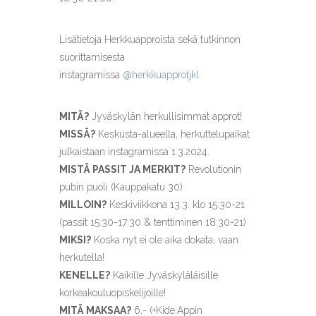
Lisätietoja Herkkuapproista sekä tutkinnon
suorittamisesta
instagramissa
@herkkuapprotjkl
MITÄ?
Jyväskylän herkullisimmat approt!
MISSÄ?
Keskusta-alueella, herkuttelupaikat
julkaistaan instagramissa 1.3.2024.
MISTÄ PASSIT JA MERKIT?
Revolutionin
pubin puoli (Kauppakatu 30)
MILLOIN?
Keskiviikkona 13.3. klo 15:30-21
(passit 15:30-17:30 & tenttiminen 18:30-21)
MIKSI?
Koska nyt ei ole aika dokata, vaan
herkutella!
KENELLE?
Kaikille Jyväskyläläisille
korkeakouluopiskelijoille!
MITÄ MAKSAA?
6,- (+Kide.Appin