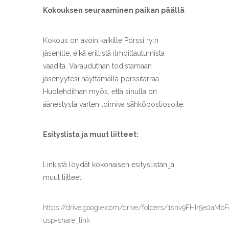
Kokouksen seuraaminen paikan päällä
Kokous on avoin kaikille Pörssi ry:n
jäsenille, eikä erillistä ilmoittautumista
vaadita. Varauduthan todistamaan
jäsenyytesi näyttämällä pörssitarraa.
Huolehdithan myös, että sinulla on
äänestystä varten toimiva sähköpostiosoite.
Esityslista ja muut liitteet:
Linkistä löydät kokonaisen esityslistan ja
muut liitteet:
https://drive.google.com/drive/folders/1snv9FHIr5e
usp=share_link