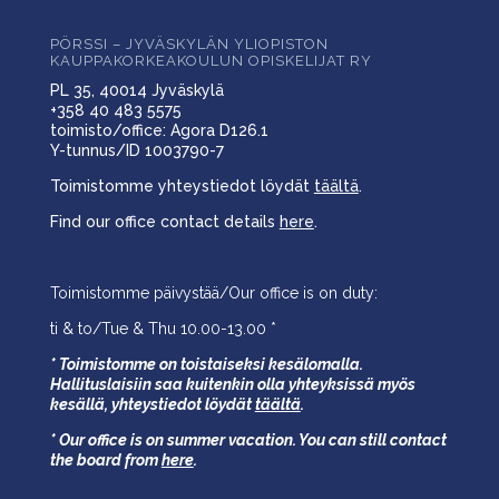
PÖRSSI – JYVÄSKYLÄN YLIOPISTON
KAUPPAKORKEAKOULUN OPISKELIJAT RY
PL 35, 40014 Jyväskylä
+358 40 483 5575
toimisto/office: Agora D126.1
Y-tunnus/ID 1003790-7
Toimistomme yhteystiedot löydät
täältä
.
Find our office contact details
here
.
Toimistomme päivystää/Our office is on duty:
ti & to/Tue & Thu 10.00-13.00 *
* Toimistomme on toistaiseksi kesälomalla.
Hallituslaisiin saa kuitenkin olla yhteyksissä myös
kesällä,
yhteystiedot löydät
täältä
.
* Our office is on summer vacation. You can still contact
the board from
here
.