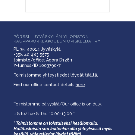
PÖRSSI – JYVÄSKYLÄN YLIOPISTON
KAUPPAKORKEAKOULUN OPISKELIJAT RY
PL 35, 40014 Jyväskylä
+358 40 483 5575
toimisto/office: Agora D126.1
Y-tunnus/ID 1003790-7
Toimistomme yhteystiedot löydät
täältä
.
Find our office contact details
here
.
Toimistomme päivystää/Our office is on duty:
ti & to/Tue & Thu 10.00-13.00 *
* Toimistomme on toistaiseksi kesälomalla.
Hallituslaisiin saa kuitenkin olla yhteyksissä myös
kesällä,
yhteystiedot löydät
täältä
.