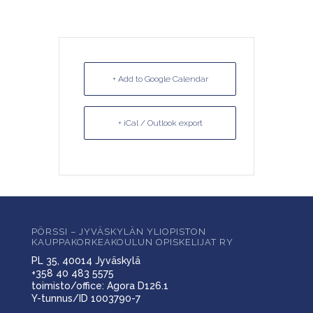
+ Add to Google Calendar
+ iCal / Outlook export
PÖRSSI – JYVÄSKYLÄN YLIOPISTON
KAUPPAKORKEAKOULUN OPISKELIJAT RY
PL 35, 40014 Jyväskylä
+358 40 483 5575
toimisto/office: Agora D126.1
Y-tunnus/ID 1003790-7