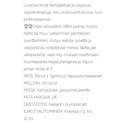
Luvassa kovia kamppailuja ja vappuun
sopivia kisailuja, niin yksilösuorituksissa, kuin
joukkuelajeissa.
🏆🏆Olipa vahvuutesi sitten juoksu, hyppy,
heitto tai muu ”vähemmän perinteinen”
suorittaminen, löytyy kaikille sykettä ja
vappufiilistä nostattavaa menoa. 🥳Älä jää
ulkopuolelle, vaan liity mukaan nauttimaan
huumaavasta kilpailuhengestä ja Vapun
juhlan ilosta.🎉🎈
MITÄ: Pörssi x Sporticus Vappuolympialaiset
MILLOIN: 28.04.24.
MISSÄ: Kampuksen yleisurheilukenttä
MITÄ MAKSAA: 2€
DRESSCODE: haalarit + olympialiset
ILMOTTAUTUMINEN: KideApp 7.4. klo.
12:00