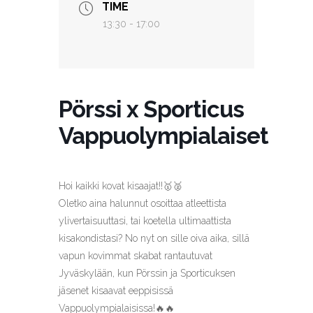
TIME
13:30 - 17:00
Pörssi x Sporticus
Vappuolympialaiset
Hoi kaikki kovat kisaajat!!🥇🥈
Oletko aina halunnut osoittaa atleettista
ylivertaisuuttasi, tai koetella ultimaattista
kisakondistasi? No nyt on sille oiva aika, sillä
vapun kovimmat skabat rantautuvat
Jyväskylään, kun Pörssin ja Sporticuksen
jäsenet kisaavat eeppisissä
Vappuolympialaisissa!🔥🔥