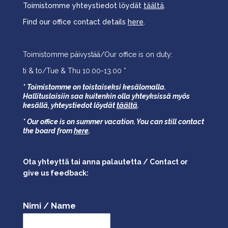
Toimistomme yhteystiedot löydät
täältä
.
Find our office contact details
here
.
Toimistomme päivystää/Our office is on duty:
ti & to/Tue & Thu 10.00-13.00 *
* Toimistomme on toistaiseksi kesälomalla.
Hallituslaisiin saa kuitenkin olla yhteyksissä myös
kesällä,
yhteystiedot löydät
täältä
.
* Our office is on summer vacation. You can still contact
the board from
here
.
Ota yhteyttä tai anna palautetta / Contact or
give us feedback:
Nimi / Name