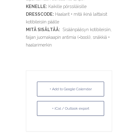
KENELLE:
Kaikille pörssiläisille
DRESSCODE:
Haalarit + mitä ikinä laittaisit
kotibileisiin päälle
MITÄ SISÄLTÄÄ:
Sisäänpääsyn kotibileisiin,
faijan juomakaapin antimia (=booli), snäkkiä +
haalarimerkin
+ Add to Google Calendar
+ iCal / Outlook export