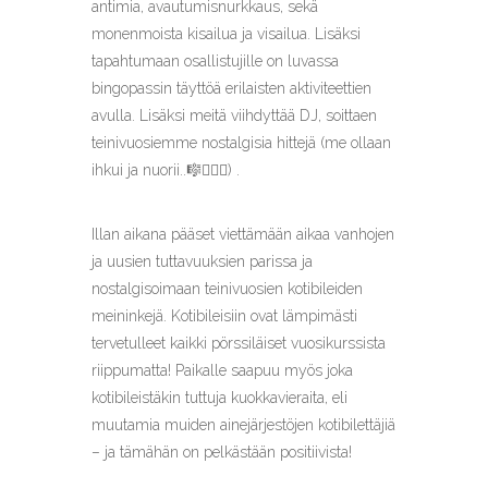
antimia, avautumisnurkkaus, sekä
monenmoista kisailua ja visailua. Lisäksi
tapahtumaan osallistujille on luvassa
bingopassin täyttöä erilaisten aktiviteettien
avulla. Lisäksi meitä viihdyttää DJ, soittaen
teinivuosiemme nostalgisia hittejä (me ollaan
ihkui ja nuorii..🎼💁🏼‍♀️) .
Illan aikana pääset viettämään aikaa vanhojen
ja uusien tuttavuuksien parissa ja
nostalgisoimaan teinivuosien kotibileiden
meininkejä. Kotibileisiin ovat lämpimästi
tervetulleet kaikki pörssiläiset vuosikurssista
riippumatta! Paikalle saapuu myös joka
kotibileistäkin tuttuja kuokkavieraita, eli
muutamia muiden ainejärjestöjen kotibilettäjiä
– ja tämähän on pelkästään positiivista!