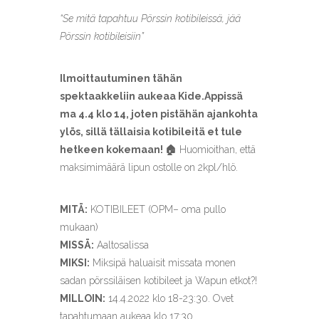
“Se mitä tapahtuu Pörssin kotibileissä, jää
Pörssin kotibileisiin”
Ilmoittautuminen tähän
spektaakkeliin aukeaa Kide.Appissä
ma 4.4 klo 14, joten pistähän ajankohta
ylös, sillä tällaisia kotibileitä et tule
hetkeen kokemaan! 🏠
Huomioithan, että
maksimimäärä lipun ostolle on 2kpl/hlö.
MITÄ:
KOTIBILEET (OPM– oma pullo
mukaan)
MISSÄ:
Aaltosalissa
MIKSI:
Miksipä haluaisit missata monen
sadan pörssiläisen kotibileet ja Wapun etkot?!
MILLOIN:
14.4.2022 klo 18-23:30. Ovet
tapahtumaan aukeaa klo 17:30.