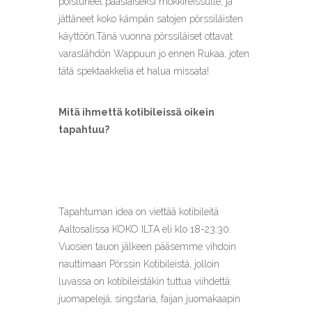
poistuneet pääsiäiseksi mökkireissulle, ja
jättäneet koko kämpän satojen pörssiläisten
käyttöön.Tänä vuonna pörssiläiset ottavat
varaslähdön Wappuun jo ennen Rukaa, joten
tätä spektaakkelia et halua missata!
Mitä ihmettä kotibileissä oikein
tapahtuu?
Tapahtuman idea on viettää kotibileitä
Aaltosalissa KOKO ILTA eli klo 18-23:30.
Vuosien tauon jälkeen pääsemme vihdoin
nauttimaan Pörssin Kotibileistä, jolloin
luvassa on kotibileistäkin tuttua viihdettä:
juomapelejä, singstaria, faijan juomakaapin