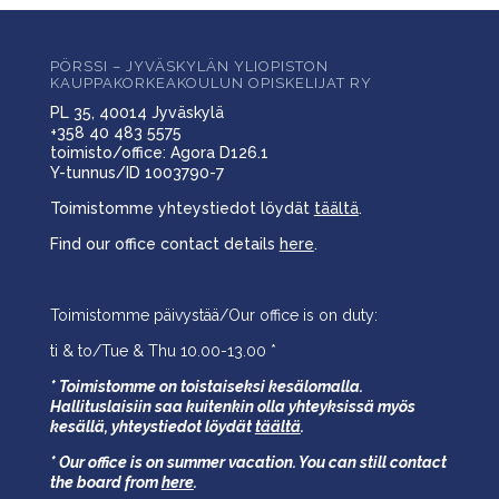
PÖRSSI – JYVÄSKYLÄN YLIOPISTON
KAUPPAKORKEAKOULUN OPISKELIJAT RY
PL 35, 40014 Jyväskylä
+358 40 483 5575
toimisto/office: Agora D126.1
Y-tunnus/ID 1003790-7
Toimistomme yhteystiedot löydät
täältä
.
Find our office contact details
here
.
Toimistomme päivystää/Our office is on duty:
ti & to/Tue & Thu 10.00-13.00 *
* Toimistomme on toistaiseksi kesälomalla.
Hallituslaisiin saa kuitenkin olla yhteyksissä myös
kesällä,
yhteystiedot löydät
täältä
.
* Our office is on summer vacation. You can still contact
the board from
here
.