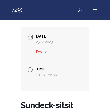
DATE
25.04.2023
Expired!
TIME
18:00 - 22:00
Sundeck-sitsit