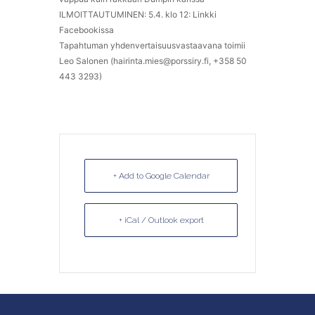
ILMOITTAUTUMINEN: 5.4. klo 12: Linkki
Facebookissa
Tapahtuman yhdenvertaisuusvastaavana toimii
Leo Salonen (hairinta.mies@porssiry.fi, +358 50
443 3293)
+ Add to Google Calendar
+ iCal / Outlook export