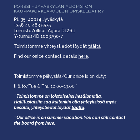
PÖRSSI – JYVÄSKYLÄN YLIOPISTON
KAUPPAKORKEAKOULUN OPISKELIJAT RY
PL 35, 40014 Jyväskylä
+358 40 483 5575
toimisto/office: Agora D126.1
Y-tunnus/ID 1003790-7
Toimistomme yhteystiedot löydät
täältä
.
Find our office contact details
here
.
Toimistomme päivystää/Our office is on duty:
ti & to/Tue & Thu 10.00-13.00 *
* Toimistomme on toistaiseksi kesälomalla.
Hallituslaisiin saa kuitenkin olla yhteyksissä myös
kesällä,
yhteystiedot löydät
täältä
.
* Our office is on summer vacation. You can still contact
the board from
here
.