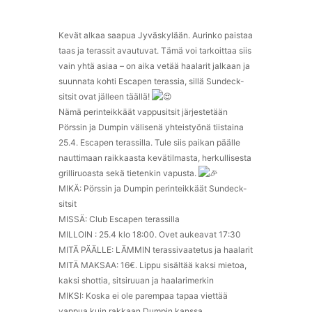
Kevät alkaa saapua Jyväskylään. Aurinko paistaa
taas ja terassit avautuvat. Tämä voi tarkoittaa siis
vain yhtä asiaa – on aika vetää haalarit jalkaan ja
suunnata kohti Escapen terassia, sillä Sundeck-
sitsit ovat jälleen täällä!
Nämä perinteikkäät vappusitsit järjestetään
Pörssin ja Dumpin välisenä yhteistyönä tiistaina
25.4. Escapen terassilla. Tule siis paikan päälle
nauttimaan raikkaasta kevätilmasta, herkullisesta
grilliruoasta sekä tietenkin vapusta.
MIKÄ: Pörssin ja Dumpin perinteikkäät Sundeck-
sitsit
MISSÄ: Club Escapen terassilla
MILLOIN : 25.4 klo 18:00. Ovet aukeavat 17:30
MITÄ PÄÄLLE: LÄMMIN terassivaatetus ja haalarit
MITÄ MAKSAA: 16€. Lippu sisältää kaksi mietoa,
kaksi shottia, sitsiruuan ja haalarimerkin
MIKSI: Koska ei ole parempaa tapaa viettää
vappua kuin rakkaan Dumpin kanssa