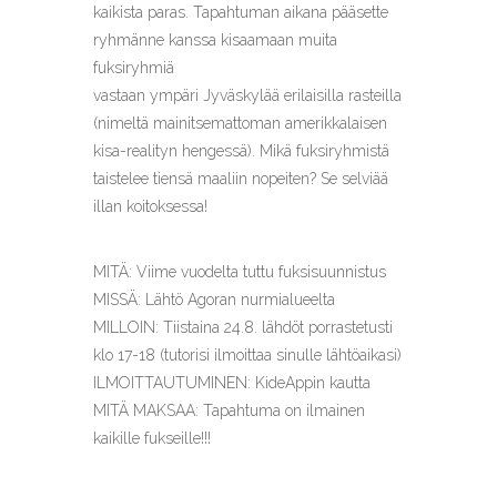
kaikista paras. Tapahtuman aikana pääsette
ryhmänne kanssa kisaamaan muita
fuksiryhmiä
vastaan ympäri Jyväskylää erilaisilla rasteilla
(nimeltä mainitsemattoman amerikkalaisen
kisa-realityn hengessä). Mikä fuksiryhmistä
taistelee tiensä maaliin nopeiten? Se selviää
illan koitoksessa!
MITÄ: Viime vuodelta tuttu fuksisuunnistus
MISSÄ: Lähtö Agoran nurmialueelta
MILLOIN: Tiistaina 24.8. lähdöt porrastetusti
klo 17-18 (tutorisi ilmoittaa sinulle lähtöaikasi)
ILMOITTAUTUMINEN: KideAppin kautta
MITÄ MAKSAA: Tapahtuma on ilmainen
kaikille fukseille!!!