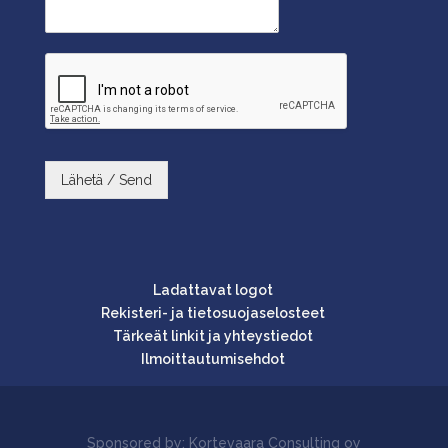
Lähetä / Send
Ladattavat logot
Rekisteri- ja tietosuojaselosteet
Tärkeät linkit ja yhteystiedot
Ilmoittautumisehdot
Sponsored by: Kortevaara Consulting oy