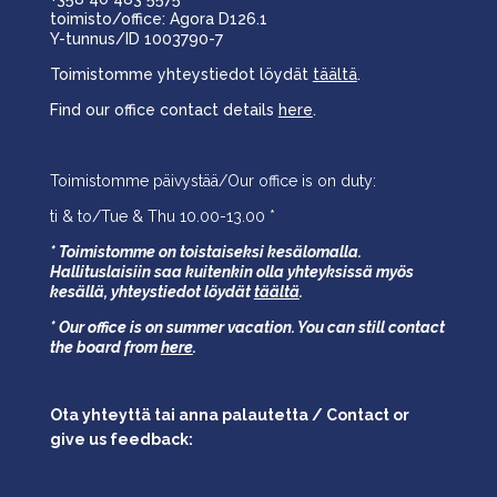
toimisto/office: Agora D126.1
Y-tunnus/ID 1003790-7
Toimistomme yhteystiedot löydät
täältä
.
Find our office contact details
here
.
Toimistomme päivystää/Our office is on duty:
ti & to/Tue & Thu 10.00-13.00 *
* Toimistomme on toistaiseksi kesälomalla.
Hallituslaisiin saa kuitenkin olla yhteyksissä myös
kesällä,
yhteystiedot löydät
täältä
.
* Our office is on summer vacation. You can still contact
the board from
here
.
Ota yhteyttä tai anna palautetta / Contact or
give us feedback: