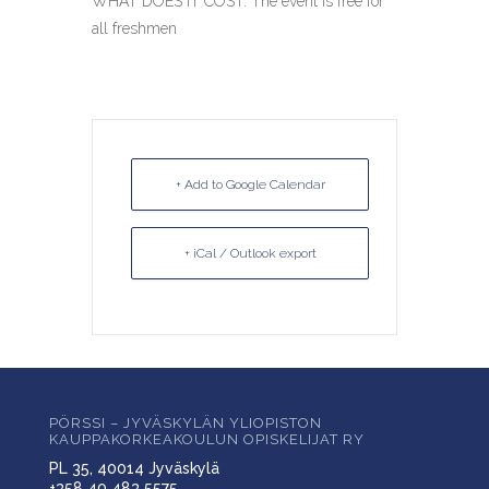
WHAT DOES IT COST: The event is free for
all freshmen
+ Add to Google Calendar
+ iCal / Outlook export
PÖRSSI – JYVÄSKYLÄN YLIOPISTON
KAUPPAKORKEAKOULUN OPISKELIJAT RY
PL 35, 40014 Jyväskylä
+358 40 483 5575