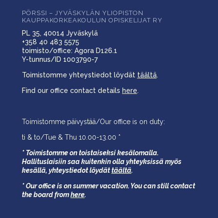
PÖRSSI – JYVÄSKYLÄN YLIOPISTON
KAUPPAKORKEAKOULUN OPISKELIJAT RY
PL 35, 40014 Jyväskylä
+358 40 483 5575
toimisto/office: Agora D126.1
Y-tunnus/ID 1003790-7
Toimistomme yhteystiedot löydät
täältä
.
Find our office contact details
here
.
Toimistomme päivystää/Our office is on duty:
ti & to/Tue & Thu 10.00-13.00 *
* Toimistomme on toistaiseksi kesälomalla.
Hallituslaisiin saa kuitenkin olla yhteyksissä myös
kesällä,
yhteystiedot löydät
täältä
.
* Our office is on summer vacation. You can still contact
the board from
here
.