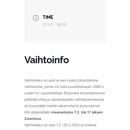
TIME
17:00 - 19:00
Vaihtoinfo
Vaihtohaku on auki ja sen vuoksi järjestämme
vaihtoinfon, jonne voi tulla kuuntelemaan JSBE:n
uuden kv-suunnittelijan Elizaveta Arzamastsevan
pitämää infoa ja opiskelijoiden vaihtokokemuksia
tai kysymään mieltä askarruttavia kysymyksiä.
Info järjestetään
maanantaina 7.2. klo 17 alkaen
Zoomissa
.
Vaihtohaku on auki 1.2.-20.2.2022 ja koskee