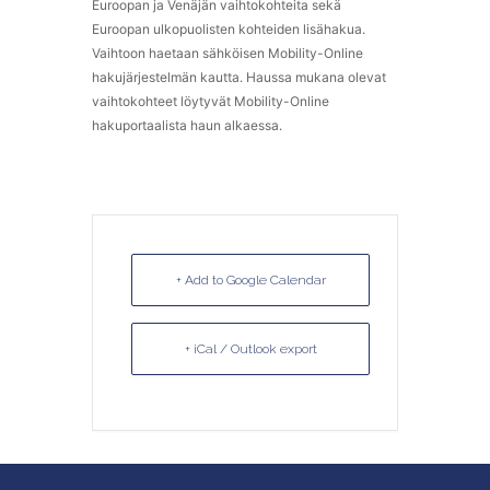
Euroopan ja Venäjän vaihtokohteita sekä
Euroopan ulkopuolisten kohteiden lisähakua.
Vaihtoon haetaan sähköisen Mobility-Online
hakujärjestelmän kautta. Haussa mukana olevat
vaihtokohteet löytyvät Mobility-Online
hakuportaalista haun alkaessa.
+ Add to Google Calendar
+ iCal / Outlook export