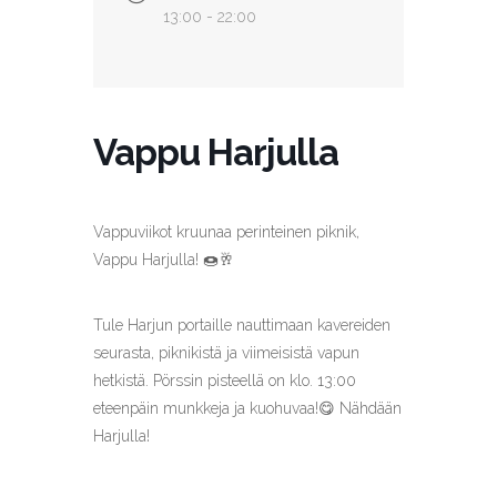
13:00 - 22:00
Vappu Harjulla
Vappuviikot kruunaa perinteinen piknik,
Vappu Harjulla! 🍩🥂
Tule Harjun portaille nauttimaan kavereiden
seurasta, piknikistä ja viimeisistä vapun
hetkistä. Pörssin pisteellä on klo. 13:00
eteenpäin munkkeja ja kuohuvaa!😋 Nähdään
Harjulla!