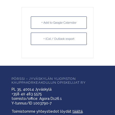
+ Add to Google Calendar
+ iCal / Outlook export
PÖRSSI – JYVÄSKYLÄN YLIOPISTON
KAUPPAKORKEAKOULUN OPISKELIJAT RY
PL 35, 40014 Jyväskylä
+358 40 483 5575
toimisto/office: Agora D126.1
Y-tunnus/ID 1003790-7
Toimistomme yhteystiedot löydät
täältä
.