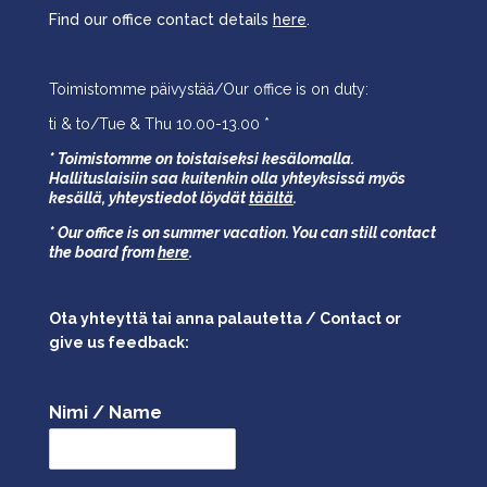
Find our office contact details
here
.
Toimistomme päivystää/Our office is on duty:
ti & to/Tue & Thu 10.00-13.00 *
* Toimistomme on toistaiseksi kesälomalla.
Hallituslaisiin saa kuitenkin olla yhteyksissä myös
kesällä,
yhteystiedot löydät
täältä
.
* Our office is on summer vacation. You can still contact
the board from
here
.
Ota yhteyttä tai anna palautetta / Contact or
give us feedback:
Nimi / Name