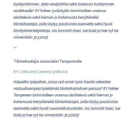
hyödyntäminen, data-analytiikka sekä lisäarvon tuottaminen
asiakkaalle? EY hakee Jyväskylän toimistolleen uraansa
aloittelevia sekä hieman jo kokemusta kerryttäneitä
tilintarkastajia, joilta löytyy positiivista asennetta sekä hyviä
tiimityöskentelytaitoja. Jos tunnistit itsesi, lue lisää ja hae nyt tai
viimeistään 31.3.2023!
—
Tilintarkastajia (associate) Tampereelle
EY | Jobs and Careers (yello.co)
Haluatko työpaikan, jossa voit oman työsi kautta rakentaa
vastuullisempaa työelämää tilintarkastuksen parissa? EY hakee
Tampereen toimistolleen uraansa aloittelevia sekä hieman jo
kokemusta kerryttäneitä tilintarkastajia, joilta löytyy positiivista
asennetta sekä hyvät vuorovaikutustaidot. Jos tunnistit itsesi, lue
lisää ja hae nyt tai viimeistään 31.3.2023!