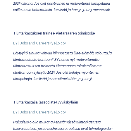
2023 aikana. Jos olet positiivinen ja motivoitunut tiimipelaaja
vailla uusia kokemuksia, lue lisää ja hae 31.3.2023 mennessä!
—
Tilintarkastuksen trainee Pietarsaaren toimistolle
EY | Jobs and Careers (yello.co)
Löytyykö sinulta vahvaa kiinnostusta liike-elämää, taloutta ja
tilintarkastusta kohtaan? EY hakee nyt motivoitunutta
tilintarkastuksen traineeta Pietarsaaren toimistollemme
aloittamaan syksyllä 2023. Jos olet kehitysmyönteinen
tiimipelaaja, lue lisää ja hae viimeistään 31.3.2023!
—
Tilintarkastajia (associate) Jyväskylään
EY | Jobs and Careers (yello.co)
Haluaisitko olla mukana kehittämässä tilintarkastusta
tulevaisuuteen, jossa keskeisessä roolissa ovat teknologioiden