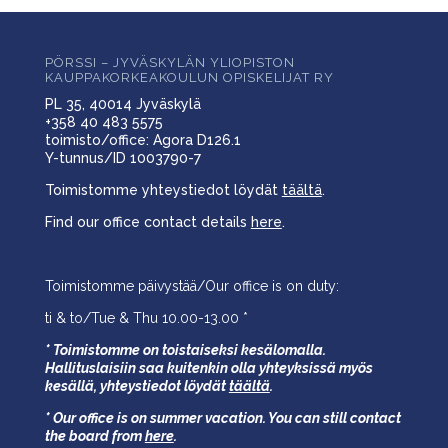
PÖRSSI – JYVÄSKYLÄN YLIOPISTON
KAUPPAKORKEAKOULUN OPISKELIJAT RY
PL 35, 40014 Jyväskylä
+358 40 483 5575
toimisto/office: Agora D126.1
Y-tunnus/ID 1003790-7
Toimistomme yhteystiedot löydät
täältä
.
Find our office contact details
here
.
Toimistomme päivystää/Our office is on duty:
ti & to/Tue & Thu 10.00-13.00 *
* Toimistomme on toistaiseksi kesälomalla.
Hallituslaisiin saa kuitenkin olla yhteyksissä myös
kesällä,
yhteystiedot löydät
täältä
.
* Our office is on summer vacation. You can still contact
the board from
here
.