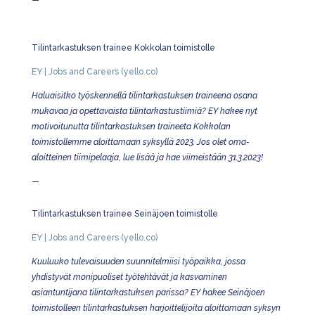
—
Tilintarkastuksen trainee Kokkolan toimistolle
EY | Jobs and Careers (yello.co)
Haluaisitko työskennellä tilintarkastuksen traineena osana
mukavaa ja opettavaista tilintarkastustiimiä? EY hakee nyt
motivoitunutta tilintarkastuksen traineeta Kokkolan
toimistollemme aloittamaan syksyllä 2023. Jos olet oma-
aloitteinen tiimipelaaja, lue lisää ja hae viimeistään 31.3.2023!
—
Tilintarkastuksen trainee Seinäjoen toimistolle
EY | Jobs and Careers (yello.co)
Kuuluuko tulevaisuuden suunnitelmiisi työpaikka, jossa
yhdistyvät monipuoliset työtehtävät ja kasvaminen
asiantuntijana tilintarkastuksen parissa? EY hakee Seinäjoen
toimistolleen tilintarkastuksen harjoittelijoita aloittamaan syksyn