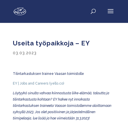
Useita työpaikkoja – EY
03.03.2023
Tilintarkastuksen trainee Vaasan toimistolle
EY | Jobs and Careers (yello.co)
Löytyykö sinulta vahvaa kiinnostusta liike-elämää, taloutta ja
tilintarkastusta kohtaan? EY hakee nyt innokasta
tilintarkastuksen traineeta Vaasan toimistollemme aloittamaan
syksyllä 2023. Jos olet positiivinen ja järjestelmällinen
tiimipelaaja, lue lisää ja hae viimeistään 31.3.2023!