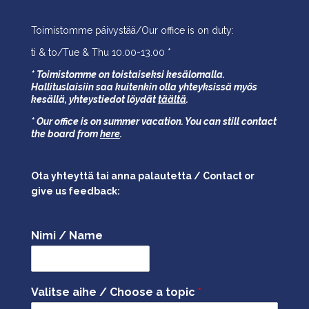
Toimistomme päivystää/Our office is on duty:
ti & to/Tue & Thu 10.00-13.00 *
* Toimistomme on toistaiseksi kesälomalla.
Hallituslaisiin saa kuitenkin olla yhteyksissä myös
kesällä,
yhteystiedot löydät
täältä
.
* Our office is on summer vacation. You can still contact
the board from
here
.
Ota yhteyttä tai anna palautetta / Contact or
give us feedback:
Nimi / Name
Valitse aihe / Choose a topic
*