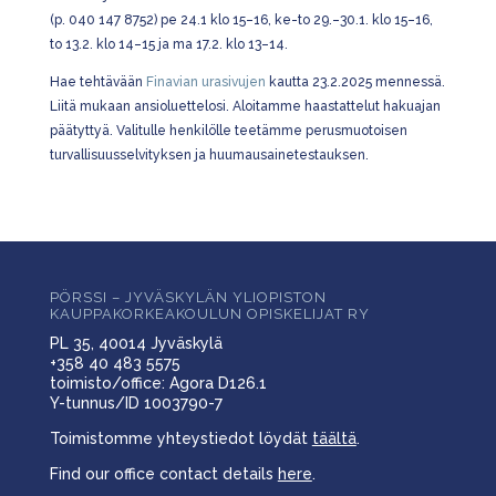
(p. 040 147 8752) pe 24.1 klo 15–16, ke-to 29.–30.1. klo 15–16,
to 13.2. klo 14–15 ja ma 17.2. klo 13–14.
Hae tehtävään
Finavian urasivujen
kautta 23.2.2025 mennessä.
Liitä mukaan ansioluettelosi. Aloitamme haastattelut hakuajan
päätyttyä. Valitulle henkilölle teetämme perusmuotoisen
turvallisuusselvityksen ja huumausainetestauksen.
PÖRSSI – JYVÄSKYLÄN YLIOPISTON
KAUPPAKORKEAKOULUN OPISKELIJAT RY
PL 35, 40014 Jyväskylä
+358 40 483 5575
toimisto/office: Agora D126.1
Y-tunnus/ID 1003790-7
Toimistomme yhteystiedot löydät
täältä
.
Find our office contact details
here
.