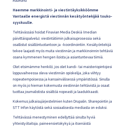
kaukana.
Haemme markkinointi- ja viestintäyksikköömme
Vantaalle energistä viestinnän kesätyöntekijää touko-
syyskuulle.
Tehtävässäsi hoidat Finavian Media Deskiä (median
päivittäispalvelu), viestintätiimin julkaisuprosessia sekä
osallistut sisällöntuotantoon ja -koordinointiin. Kesätyöntekijä
tekee laajasti myös muita viestinnän ja markkinoinnin tehtäviä
osana kymmenen hengen iloista ja asiantuntevaa tiimiä.
Olet etsimämme henkilö, jos olet kandi- tai maisteriopintojesi
loppuvaiheessa oleva viestinnän opiskelija, joka viihtyy
nopeatempoisessa ja kansainvälisessä ympäristössä. Sinulla
on myös jo hieman kokemusta viestinnän tehtävistä ja osaat
tuottaa journalistista sisältöä nopeasti ja laadukkaasti.
Kokemus julkaisujärjestelmien kuten Drupalin, Sharepointin ja
STT Infon käytöstä sekä sosiaalisesta mediasta on eduksi.
Tehtävässä menestyminen edellyttää sinulta hyviä
yhteistyötaitoja, paineensietokykyä ja itsenäistä