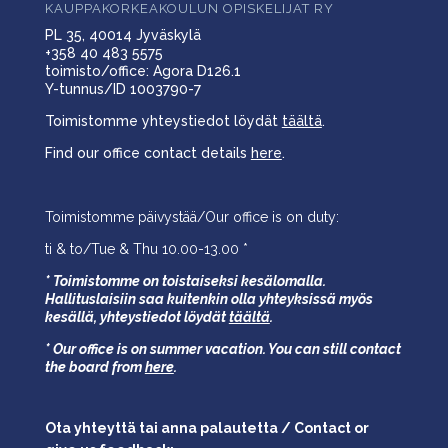
KAUPPAKORKEAKOULUN OPISKELIJAT RY
PL 35, 40014 Jyväskylä
+358 40 483 5575
toimisto/office: Agora D126.1
Y-tunnus/ID 1003790-7
Toimistomme yhteystiedot löydät
täältä
.
Find our office contact details
here
.
Toimistomme päivystää/Our office is on duty:
ti & to/Tue & Thu 10.00-13.00 *
* Toimistomme on toistaiseksi kesälomalla.
Hallituslaisiin saa kuitenkin olla yhteyksissä myös
kesällä,
yhteystiedot löydät
täältä
.
* Our office is on summer vacation. You can still contact
the board from
here
.
Ota yhteyttä tai anna palautetta / Contact or