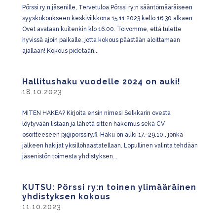
Pörssi ry:n jäsenille, Tervetuloa Pörssi ry:n sääntömääräiseen
syyskokoukseen keskiviikkona 15.11.2023 kello 16:30 alkaen.
Ovet avataan kuitenkin klo 16.00. Toivomme, että tulette
hyvissä ajoin paikalle, jotta kokous päästään aloittamaan
ajallaan! Kokous pidetään...
Hallitushaku vuodelle 2024 on auki!
18.10.2023
MITEN HAKEA? Kirjoita ensin nimesi Selkkarin ovesta
löytyvään listaan ja lähetä sitten hakemus sekä CV
osoitteeseen pj@porssiry.fi. Haku on auki 17.-29.10., jonka
jälkeen hakijat yksillöhaastatellaan. Lopullinen valinta tehdään
jäsenistön toimesta yhdistyksen...
KUTSU: Pörssi ry:n toinen ylimääräinen
yhdistyksen kokous
11.10.2023