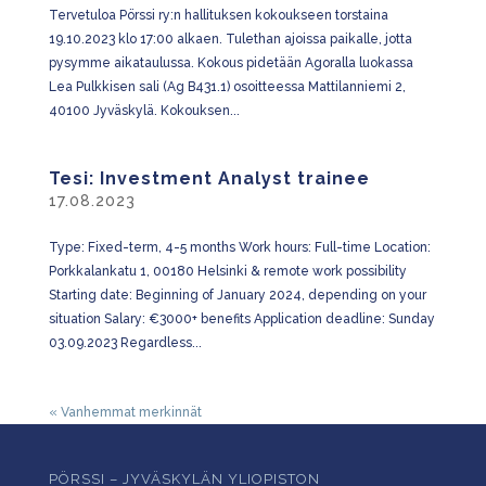
Tervetuloa Pörssi ry:n hallituksen kokoukseen torstaina
19.10.2023 klo 17:00 alkaen. Tulethan ajoissa paikalle, jotta
pysymme aikataulussa. Kokous pidetään Agoralla luokassa
Lea Pulkkisen sali (Ag B431.1) osoitteessa Mattilanniemi 2,
40100 Jyväskylä. Kokouksen...
Tesi: Investment Analyst trainee
17.08.2023
Type: Fixed-term, 4-5 months Work hours: Full-time Location:
Porkkalankatu 1, 00180 Helsinki & remote work possibility
Starting date: Beginning of January 2024, depending on your
situation Salary: €3000+ benefits Application deadline: Sunday
03.09.2023 Regardless...
« Vanhemmat merkinnät
PÖRSSI – JYVÄSKYLÄN YLIOPISTON