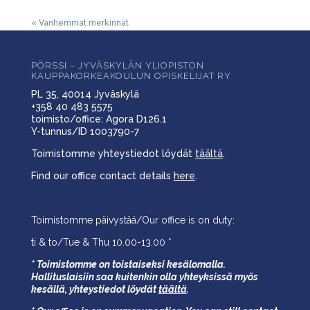
« Vanhemmat merkinnät
PÖRSSI – JYVÄSKYLÄN YLIOPISTON
KAUPPAKORKEAKOULUN OPISKELIJAT RY
PL 35, 40014 Jyväskylä
+358 40 483 5575
toimisto/office: Agora D126.1
Y-tunnus/ID 1003790-7
Toimistomme yhteystiedot löydät
täältä
.
Find our office contact details
here
.
Toimistomme päivystää/Our office is on duty:
ti & to/Tue & Thu 10.00-13.00 *
* Toimistomme on toistaiseksi kesälomalla.
Hallituslaisiin saa kuitenkin olla yhteyksissä myös
kesällä,
yhteystiedot löydät
täältä
.