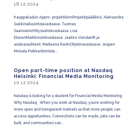
18.12.2024
Kauppakadun Appro- projektitiimiProjektipäällikkö: Aleksandra
GukkinaRavintolavastaava: Tuomas
SaarivainioYrityssuhdevastaava: Lisa
ElonenMarkkinointivastaava: Jaakko VierolaHR ja
asiakassuhteet: Matleena RankiOhjelmavastaava: Jesperi
Moisala PoikkaritiimiIda...
Open part-time position at Nasdaq
Helsinki: Financial Media Monitoring
10.12.2024
Nasdaq is looking for a student for Financial Media Monitoring
Why Nasdaq When you work at Nasdaq, you’re working for
more open and transparent markets so that more people can
access opportunities. Connections can be made, jobs can be
built, and communities can...