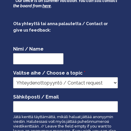
* Our office is on summer vacation. You can still contact
the board from
here
.
Ota yhteyttä tai anna palautetta / Contact or
give us feedback:
Nimi / Name
Valitse aihe / Choose a topic
*
Sähköposti / Email
Jätä kenttä täyttämättä, mikäli haluat jättää anonyymin
viestin. Halutessasi voit myös jättää puhelinnumerosi
viestikenttään. // Leave the field empty if you want to
leave an anonymous message. If you wish, you can also