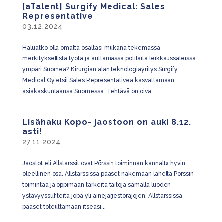
[aTalent] Surgify Medical: Sales
Representative
03.12.2024
Haluatko olla omalta osaltasi mukana tekemässä
merkityksellistä työtä ja auttamassa potilaita leikkaussaleissa
ympäri Suomea? Kirurgian alan teknologiayritys Surgify
Medical Oy etsii Sales Representativea kasvattamaan
asiakaskuntaansa Suomessa. Tehtävä on oiva...
Lisähaku Kopo- jaostoon on auki 8.12.
asti!
27.11.2024
Jaostot eli Allstarssit ovat Pörssin toiminnan kannalta hyvin
oleellinen osa. Allstarssissa pääset näkemään läheltä Pörssin
toimintaa ja oppimaan tärkeitä taitoja samalla luoden
ystävyyssuhteita jopa yli ainejärjestörajojen. Allstarssissa
pääset toteuttamaan itseäsi...